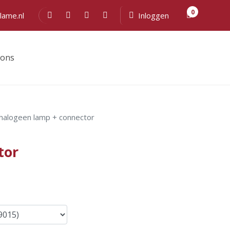
0
lame.nl
Inloggen
 ons
- halogeen lamp + connector
tor