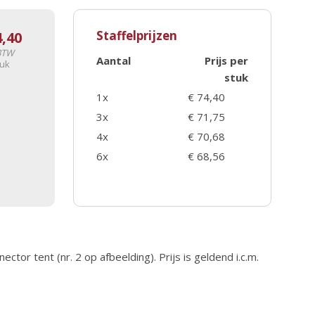
Staffelprijzen
4,40
 BTW
Aantal
Prijs per
tuk
stuk
1x
€ 74,40
3x
€ 71,75
4x
€ 70,68
6x
€ 68,56
tor tent (nr. 2 op afbeelding). Prijs is geldend i.c.m.