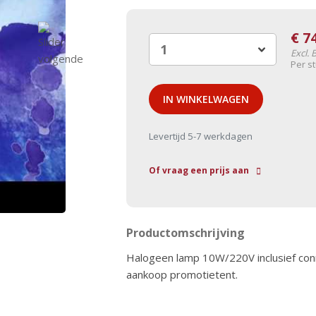
€
7
Excl.
Per s
IN WINKELWAGEN
Levertijd 5-7 werkdagen
Of vraag een prijs aan
Productomschrijving
Halogeen lamp 10W/220V inclusief connec
aankoop promotietent.