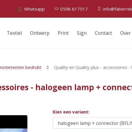
Whatsapp
0598 617517
info@faberrek
Textiel
Ontwerp
Print
Sign
Contact
Over
motietenten bedrukt
Quality en Quality plus - accessoires 
cessoires - halogeen lamp + connec
Kies een variant: