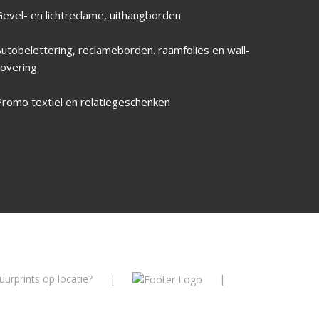
Gevel- en lichtreclame, uithangborden
Autobelettering, reclameborden. raamfolies en wall-
covering
Promo textiel en relatiegeschenken
urprints op locatie?
|
|