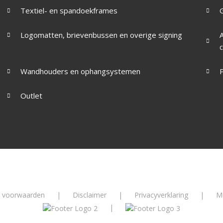
Textiel- en spandoekframes
Logomatten, brievenbussen en overige signing
Wandhouders en ophangsystemen
Outlet
 voorwaarden
|
Disclaimer
|
Privacyverklaring
|
Mu
|